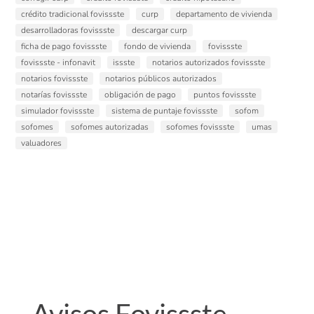
crédito tradicional fovissste
curp
departamento de vivienda
desarrolladoras fovissste
descargar curp
ficha de pago fovissste
fondo de vivienda
fovissste
fovissste - infonavit
issste
notarios autorizados fovissste
notarios fovissste
notarios públicos autorizados
notarías fovissste
obligación de pago
puntos fovissste
simulador fovissste
sistema de puntaje fovissste
sofom
sofomes
sofomes autorizadas
sofomes fovissste
umas
valuadores