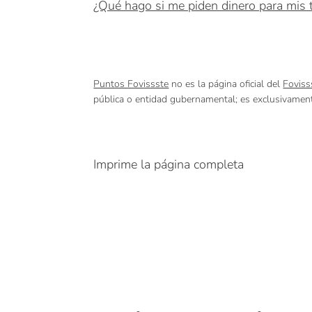
¿Qué hago si me piden dinero para mis 
Puntos Fovissste
no es la página oficial del
Foviss
pública o entidad gubernamental; es exclusivament
Imprime la página completa