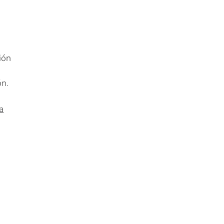
ión
ón.
a