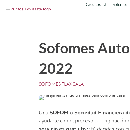
Créditos
Sofomes
Sofomes Autor
2022
SOFOMES TLAXCALA
Una
SOFOM
o
Sociedad Financiera d
ayudarte con el proceso de originación d
servicio es gratuito
y tú decides con c