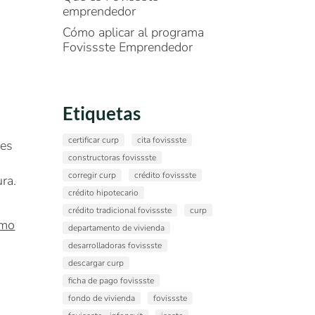
emprendedor
Cómo aplicar al programa
Fovissste Emprendedor
Etiquetas
certificar curp
cita fovissste
des
constructoras fovissste
corregir curp
crédito fovissste
ura.
crédito hipotecario
crédito tradicional fovissste
curp
ómo
departamento de vivienda
desarrolladoras fovissste
descargar curp
ficha de pago fovissste
fondo de vivienda
fovissste