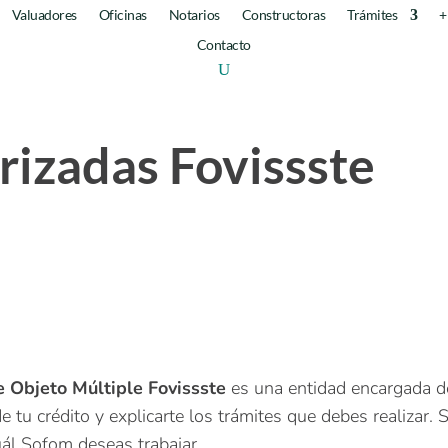
Valuadores
Oficinas
Notarios
Constructoras
Trámites
+
Contacto
izadas Fovissste
e Objeto Múltiple
Fovissste
es una entidad encargada d
e tu crédito y explicarte los trámites que debes realizar. 
uál Sofom deseas trabajar.