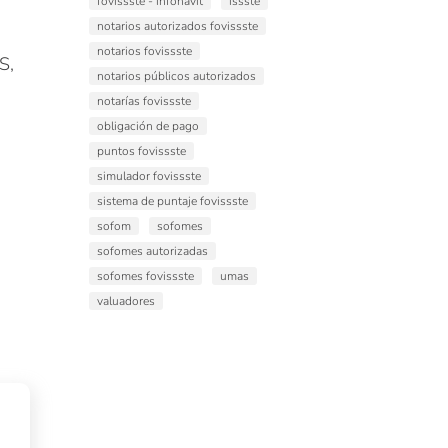
fovissste - infonavit
issste
notarios autorizados fovissste
notarios fovissste
S,
notarios públicos autorizados
notarías fovissste
obligación de pago
puntos fovissste
simulador fovissste
sistema de puntaje fovissste
sofom
sofomes
sofomes autorizadas
sofomes fovissste
umas
valuadores