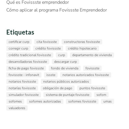
Qué es Fovissste emprendedor
Cómo aplicar al programa Fovissste Emprendedor
Etiquetas
certificar curp
cita fovissste
constructoras fovissste
corregir curp
crédito fovissste
crédito hipotecario
crédito tradicional fovissste
curp
departamento de vivienda
desarrolladoras fovissste
descargar curp
ficha de pago fovissste
fondo de vivienda
fovissste
fovissste - infonavit
issste
notarios autorizados fovissste
notarios fovissste
notarios públicos autorizados
notarías fovissste
obligación de pago
puntos fovissste
simulador fovissste
sistema de puntaje fovissste
sofom
sofomes
sofomes autorizadas
sofomes fovissste
umas
valuadores