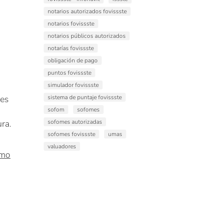
notarios autorizados fovissste
notarios fovissste
notarios públicos autorizados
notarías fovissste
obligación de pago
puntos fovissste
simulador fovissste
sistema de puntaje fovissste
des
sofom
sofomes
sofomes autorizadas
ura.
sofomes fovissste
umas
valuadores
ómo