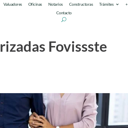
Valuadores
Oficinas
Notarios
Constructoras
Trámites
+
Contacto
izadas Fovissste