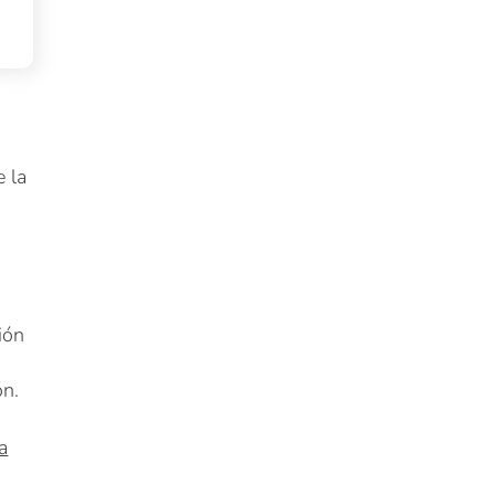
e la
ión
ón.
a