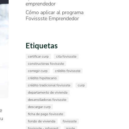
emprendedor
Cómo aplicar al programa
Fovissste Emprendedor
Etiquetas
certificar curp
cita fovissste
constructoras fovissste
corregir curp
crédito fovissste
crédito hipotecario
crédito tradicional fovissste
curp
departamento de vivienda
desarrolladoras fovissste
descargar curp
e
ficha de pago fovissste
Su
fondo de vivienda
fovissste
fovissste - infonavit
issste