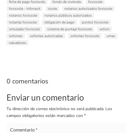
ficha de pago fovissste
fondo de vivienda
fovissste
fovissste - infonavit
issste
notarios autorizados fovissste
notarios fovissste
notarios públicos autorizados
notarías fovissste
obligación de pago
puntos fovissste
simulador fovissste
sistema de puntaje fovissste
sofom
sofomes
sofomes autorizadas
sofomes fovissste
umas
valuadores
0 comentarios
Enviar un comentario
Tu dirección de correo electrónico no será publicada.
Los
campos obligatorios están marcados con
*