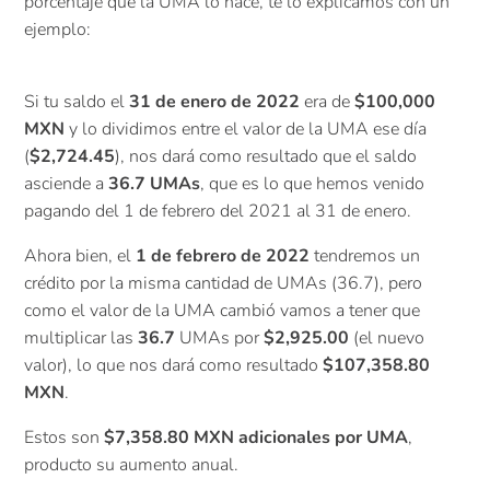
porcentaje que la UMA lo hace, te lo explicamos con un
ejemplo:
Si tu saldo el
31 de enero de 2022
era de
$100,000
MXN
y lo dividimos entre el valor de la UMA ese día
(
$2,724.45
), nos dará como resultado que el saldo
asciende a
36.7 UMAs
, que es lo que hemos venido
pagando del 1 de febrero del 2021 al 31 de enero.
Ahora bien, el
1 de febrero de 2022
tendremos un
crédito por la misma cantidad de UMAs (36.7), pero
como el valor de la UMA cambió vamos a tener que
multiplicar las
36.7
UMAs por
$2,925.00
(el nuevo
valor), lo que nos dará como resultado
$107,358.80
MXN
.
Estos son
$7,358.80 MXN adicionales
por UMA
,
producto su aumento anual.