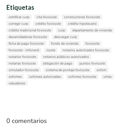
Etiquetas
certificar curp
cita fovissste
constructoras fovissste
corregir curp
crédito fovissste
crédito hipotecario
crédito tradicional fovissste
curp
departamento de vivienda
desarrolladoras fovissste
descargar curp
ficha de pago fovissste
fondo de vivienda
fovissste
fovissste - infonavit
issste
notarios autorizados fovissste
notarios fovissste
notarios públicos autorizados
notarías fovissste
obligación de pago
puntos fovissste
simulador fovissste
sistema de puntaje fovissste
sofom
sofomes
sofomes autorizadas
sofomes fovissste
umas
valuadores
0 comentarios