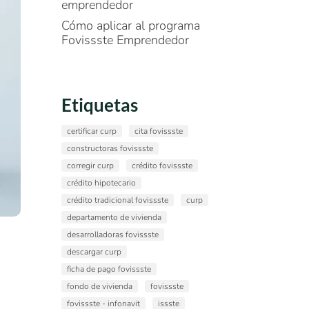
emprendedor
Cómo aplicar al programa
Fovissste Emprendedor
Etiquetas
certificar curp
cita fovissste
constructoras fovissste
corregir curp
crédito fovissste
crédito hipotecario
crédito tradicional fovissste
curp
departamento de vivienda
desarrolladoras fovissste
descargar curp
ficha de pago fovissste
n
fondo de vivienda
fovissste
fovissste - infonavit
issste