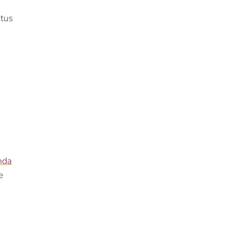
 tus
nda
e