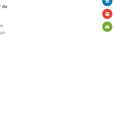
r de
no
 un