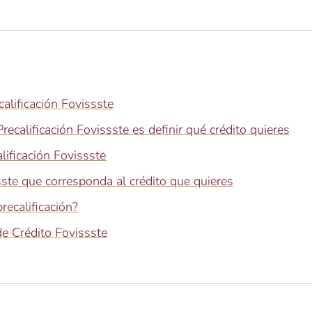
alificación Fovissste
recalificación Fovissste es definir qué crédito quieres
alificación Fovissste
sste que corresponda al crédito que quieres
ecalificación?
 de Crédito Fovissste