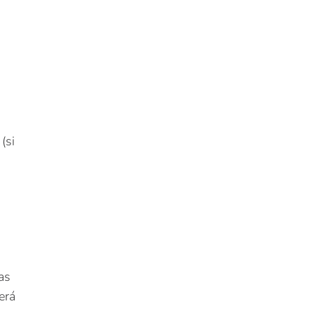
(si
as
erá