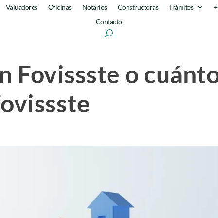
Valuadores
Oficinas
Notarios
Constructoras
Trámites
+
Contacto
ón Fovissste o cuánt
Fovissste