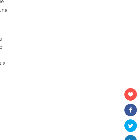
ue
 una
a
 o
o a
l