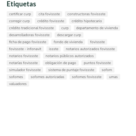
Etiquetas
certificar curp
cita fovissste
constructoras fovissste
corregir curp
crédito fovissste
crédito hipotecario
crédito tradicional fovissste
curp
departamento de vivienda
desarrolladoras fovissste
descargar curp
ficha de pago fovissste
fondo de vivienda
fovissste
fovissste - infonavit
issste
notarios autorizados fovissste
notarios fovissste
notarios públicos autorizados
notarías fovissste
obligación de pago
puntos fovissste
simulador fovissste
sistema de puntaje fovissste
sofom
sofomes
sofomes autorizadas
sofomes fovissste
umas
valuadores