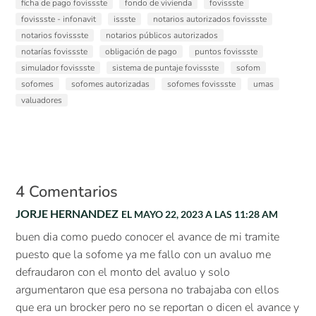
ficha de pago fovissste
fondo de vivienda
fovissste
fovissste - infonavit
issste
notarios autorizados fovissste
notarios fovissste
notarios públicos autorizados
notarías fovissste
obligación de pago
puntos fovissste
simulador fovissste
sistema de puntaje fovissste
sofom
sofomes
sofomes autorizadas
sofomes fovissste
umas
valuadores
4 Comentarios
JORJE HERNANDEZ
EL MAYO 22, 2023 A LAS 11:28 AM
buen dia como puedo conocer el avance de mi tramite
puesto que la sofome ya me fallo con un avaluo me
defraudaron con el monto del avaluo y solo
argumentaron que esa persona no trabajaba con ellos
que era un brocker pero no se reportan o dicen el avance y