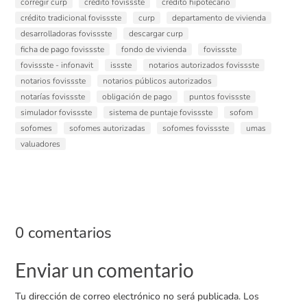
corregir curp
crédito fovissste
crédito hipotecario
crédito tradicional fovissste
curp
departamento de vivienda
desarrolladoras fovissste
descargar curp
ficha de pago fovissste
fondo de vivienda
fovissste
fovissste - infonavit
issste
notarios autorizados fovissste
notarios fovissste
notarios públicos autorizados
notarías fovissste
obligación de pago
puntos fovissste
simulador fovissste
sistema de puntaje fovissste
sofom
sofomes
sofomes autorizadas
sofomes fovissste
umas
valuadores
0 comentarios
Enviar un comentario
Tu dirección de correo electrónico no será publicada.
Los