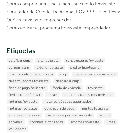
Cómo comprar una casa usada con crédito Fovissste
Simulador de Crédito Tradicional FOVISSSTE en Pesos
Qué es Fovissste emprendedor
Cómo aplicar al programa Fovissste Emprendedor
Etiquetas
certificar curp
cita fovissste
constructoras fovissste
corregir curp
crédito fovissste
crédito hipotecario
crédito tradicional fovissste
curp
departamento de vivienda
desarrolladoras fovissste
descargar curp
ficha de pago fovissste
fondo de vivienda
fovissste
fovissste - infonavit
issste
notarios autorizados fovissste
notarios fovissste
notarios públicos autorizados
notarías fovissste
obligación de pago
puntos fovissste
simulador fovissste
sistema de puntaje fovissste
sofom
sofomes
sofomes autorizadas
sofomes fovissste
umas
valuadores